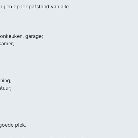
rij en op loopafstand van alle
oonkeuken, garage;
kamer;
ning;
tuur;
 goede plek.