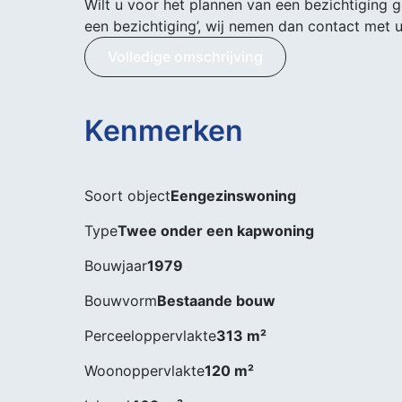
Wilt u voor het plannen van een bezichtiging 
een bezichtiging’, wij nemen dan contact met 
Volledige omschrijving
Kenmerken
Soort object
Eengezinswoning
Type
Twee onder een kapwoning
Bouwjaar
1979
Bouwvorm
Bestaande bouw
Perceeloppervlakte
313 m²
Woonoppervlakte
120 m²