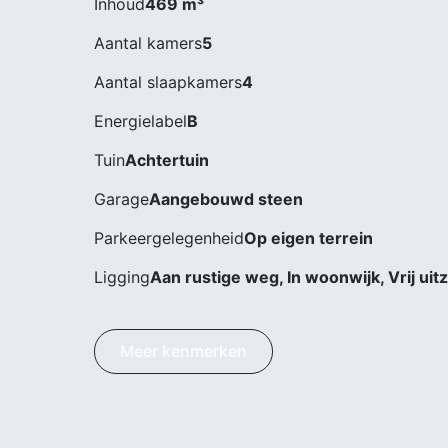
Inhoud
469 m³
Aantal kamers
5
Aantal slaapkamers
4
Energielabel
B
Tuin
Achtertuin
Garage
Aangebouwd steen
Parkeergelegenheid
Op eigen terrein
Ligging
Aan rustige weg, In woonwijk, Vrij uitz
Meer kenmerken