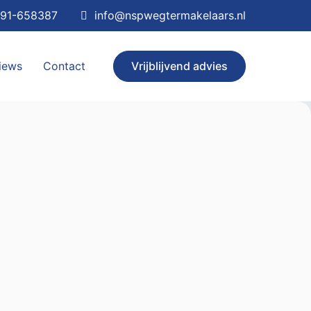
91-658387
info@nspwegtermakelaars.nl
iews
Contact
Vrijblijvend advies