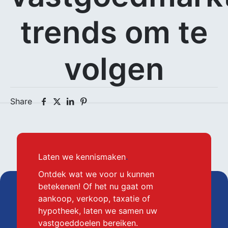
trends om te
volgen
Share
Laten we kennismaken
.
Ontdek wat we voor u kunnen
betekenen! Of het nu gaat om
aankoop, verkoop, taxatie of
hypotheek, laten we samen uw
vastgoeddoelen bereiken.