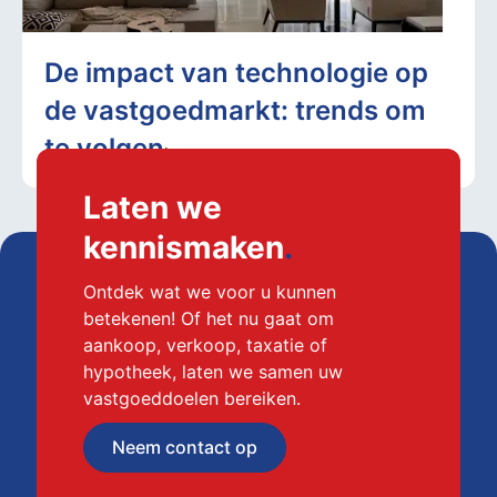
De impact van technologie op
de vastgoedmarkt: trends om
te volgen
Laten we
kennismaken
.
Ontdek wat we voor u kunnen
betekenen! Of het nu gaat om
aankoop, verkoop, taxatie of
hypotheek, laten we samen uw
vastgoeddoelen bereiken.
Neem contact op