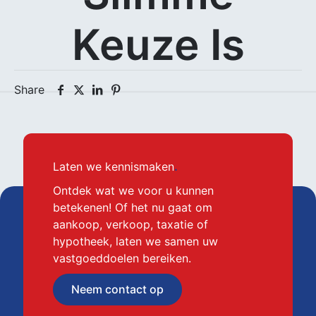
Keuze Is
Share
Laten we kennismaken
.
Ontdek wat we voor u kunnen
betekenen! Of het nu gaat om
aankoop, verkoop, taxatie of
hypotheek, laten we samen uw
vastgoeddoelen bereiken.
Neem contact op