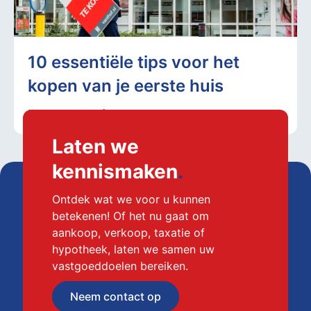
10 essentiële tips voor het
kopen van je eerste huis
Laten we
kennismaken
.
Ontdek wat we voor u kunnen
betekenen! Of het nu gaat om
aankoop, verkoop, taxatie of
hypotheek, laten we samen uw
vastgoeddoelen bereiken.
Neem contact op